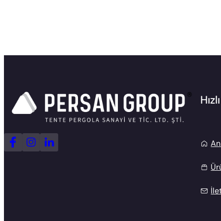
Hızl
An
Ür
İle