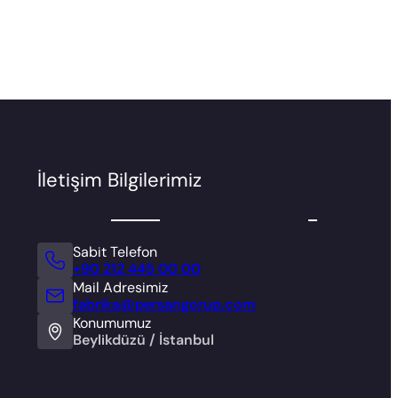
İletişim Bilgilerimiz
Sabit Telefon
+90 212 445 00 00
Mail Adresimiz
fabrika@persangorup.com
Konumumuz
Beylikdüzü / İstanbul