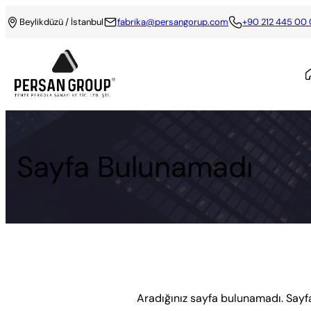
Beylikdüzü / İstanbul
fabrika@persangorup.com
+90 212 445 00
Sayfa Bulunamadı
Aradığınız sayfa bulunamadı. Sayfa