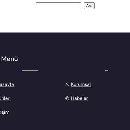
Ara
Ara
ı Menü
asayfa
Kurumsal
ünler
Habeler
tişim